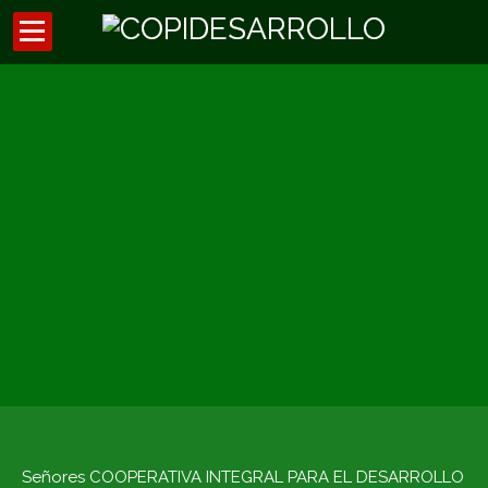
Inicio
Códigos de descuentos
Asesores externos
Oficina Virtual
Preguntas Frecuentes
Noticias
Señores COOPERATIVA INTEGRAL PARA EL DESARROLLO